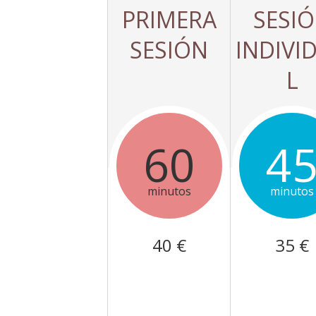
PRIMERA
SESI
SESIÓN
INDIVI
L
60
4
minutos
minutos
40 €
35 €