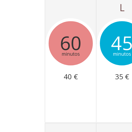
L
60
4
minutos
minutos
40 €
35 €