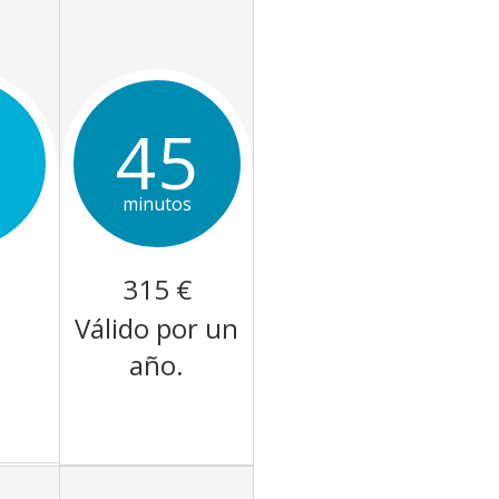
5
45
minutos
315 €
Válido por un
año.