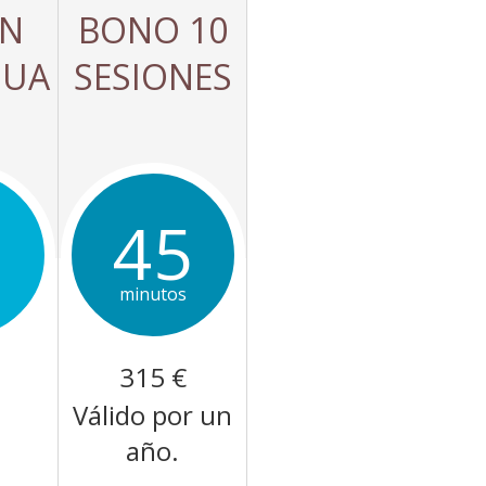
ÓN
BONO 10
DUA
SESIONES
5
45
minutos
315 €
Válido por un
año.